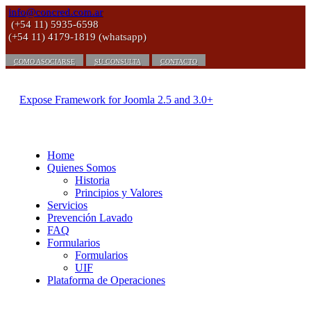
info@concred.com.ar
(+54 11) 5935-6598
(+54 11) 4179-1819 (whatsapp)
COMO ASOCIARSE
SU CONSULTA
CONTACTO
Expose Framework for Joomla 2.5 and 3.0+
Home
Quienes Somos
Historia
Principios y Valores
Servicios
Prevención Lavado
FAQ
Formularios
Formularios
UIF
Plataforma de Operaciones